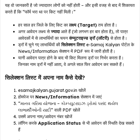
यह वो जानकारी है जो ज्यादातर लोगों को नहीं होती – और इसी वजह से बाद में शिकायत
करते हैं कि “फॉर्म भरा था पर किट नहीं मिली।”
हर साल हर जिले के लिए किट का
लक्ष्य (Target)
तय होता है।
अगर आवेदन लक्ष्य से
ज्यादा
आते हैं (जो लगभग हर बार होता है), तो पात्र
आवेदकों में से लाभार्थियों का चयन
कंप्यूटराइज्ड ड्रॉ (लॉटरी)
से होता है।
ड्रॉ में चुने गए लाभार्थियों की
सिलेक्शन लिस्ट
e-Samaj Kalyan पोर्टल के
News/Information सेक्शन में PDF रूप में जारी होती है।
यानी आवेदन पात्र होने के बाद भी किट मिलना ड्रॉ पर निर्भर करता है।
जिनका नाम ड्रॉ में नहीं आता, वे अगले साल फिर आवेदन कर सकते हैं।
सिलेक्शन लिस्ट में अपना नाम कैसे देखें?
esamajkalyan.gujarat.gov.in खोलें
होमपेज पर
News/Information
सेक्शन में जाएं
“માનવ ગરિમા યોજના – કોમ્પ્યુટરાઇઝ ડ્રોમાં પસંદ થયેલ
લાભાર્થીઓની યાદી” वाली PDF खोलें
उसमें अपना नाम/आवेदन नंबर खोजें
लॉगिन करके
Application Status
से भी आवेदन की स्थिति देख सकते
हैं