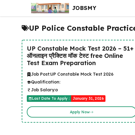
Skip
JOBSMY
to
content
UP Police Constable Practic
UP Constable Mock Test 2026 – 51+
ऑनलाइन प्रैक्टिस मॉक टेस्ट free Online
Test Exam Preparation
Job Post:
UP Constable Mock Test 2026
Qualification:
Job Salary:
o
Last Date To Apply :
January 31, 2026
Apply Now