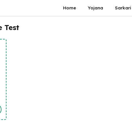
Home
Yojana
Sarkari
e Test