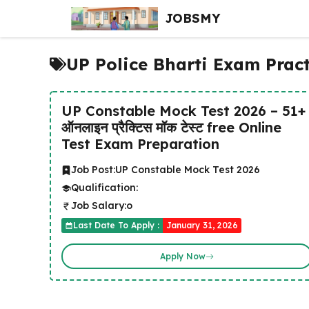
Skip
JOBSMY
to
content
UP Police Bharti Exam Pract
UP Constable Mock Test 2026 – 51+
ऑनलाइन प्रैक्टिस मॉक टेस्ट free Online
Test Exam Preparation
Job Post:
UP Constable Mock Test 2026
Qualification:
Job Salary:
o
Last Date To Apply :
January 31, 2026
Apply Now