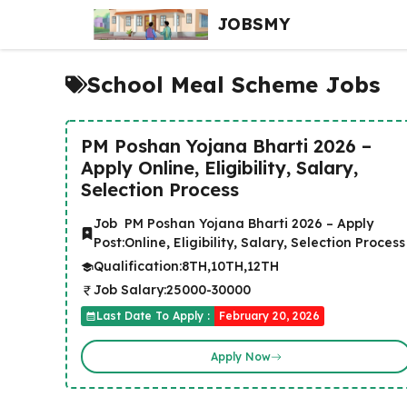
Skip
JOBSMY
to
content
School Meal Scheme Jobs
PM Poshan Yojana Bharti 2026 –
Apply Online, Eligibility, Salary,
Selection Process
Job
PM Poshan Yojana Bharti 2026 – Apply
Post:
Online, Eligibility, Salary, Selection Process
Qualification:
8TH,10TH,12TH
Job Salary:
25000-30000
Last Date To Apply :
February 20, 2026
Apply Now