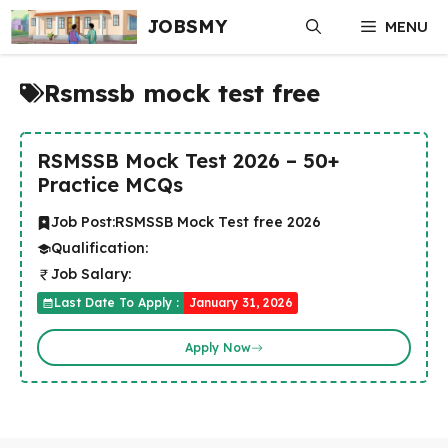
Skip
JOBSMY
MENU
to
content
Rsmssb mock test free
RSMSSB Mock Test 2026 – 50+
Practice MCQs
Job Post:
RSMSSB Mock Test free 2026
Qualification:
Job Salary:
Last Date To Apply :
January 31, 2026
Apply Now