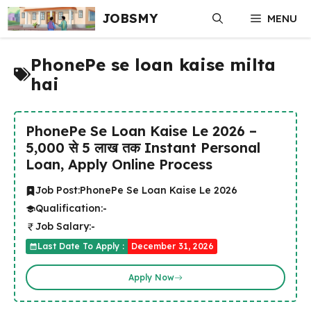
Skip
JOBSMY
MENU
to
content
PhonePe se loan kaise milta
hai
PhonePe Se Loan Kaise Le 2026 –
₹5,000 से ₹5 लाख तक Instant Personal
Loan, Apply Online Process
Job Post:
PhonePe Se Loan Kaise Le 2026
Qualification:
-
Job Salary:
-
Last Date To Apply :
December 31, 2026
Apply Now