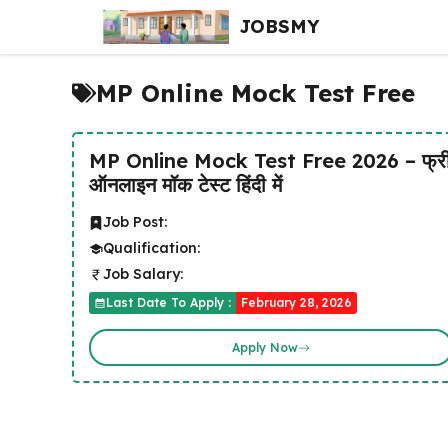
Skip
JOBSMY
to
content
MP Online Mock Test Free
MP Online Mock Test Free 2026 – फ्र
ऑनलाइन मॉक टेस्ट हिंदी में
Job Post:
Qualification:
Job Salary:
Last Date To Apply :
February 28, 2026
Apply Now