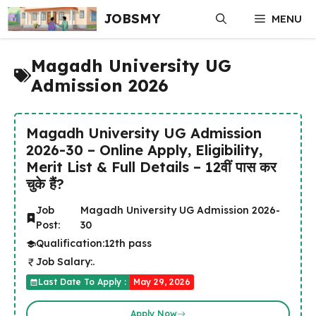
Skip
JOBSMY
MENU
to
content
Magadh University UG
Admission 2026
Magadh University UG Admission
2026-30 – Online Apply, Eligibility,
Merit List & Full Details – 12वीं पास कर
चुके हैं?
Job
Magadh University UG Admission 2026-
Post:
30
Qualification:
12th pass
Job Salary:
.
Last Date To Apply :
May 29, 2026
Apply Now