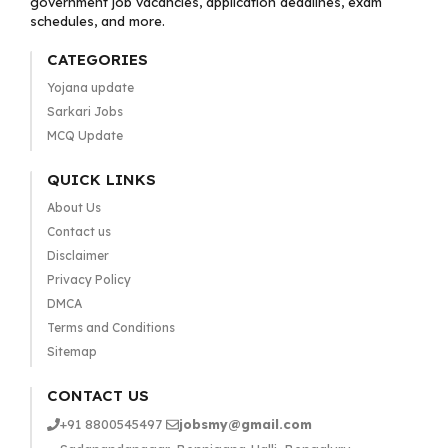
government job vacancies, application deadlines, exam
schedules, and more.
CATEGORIES
Yojana update
Sarkari Jobs
MCQ Update
QUICK LINKS
About Us
Contact us
Disclaimer
Privacy Policy
DMCA
Terms and Conditions
Sitemap
CONTACT US
+91 8800545497
jobsmy@gmail.com