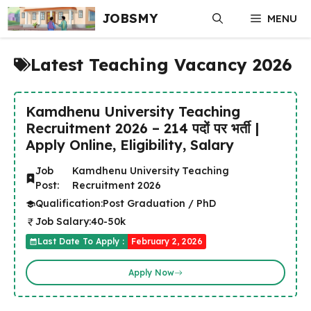
Skip
JOBSMY
MENU
to
content
Latest Teaching Vacancy 2026
Kamdhenu University Teaching
Recruitment 2026 – 214 पदों पर भर्ती |
Apply Online, Eligibility, Salary
Job
Kamdhenu University Teaching
Post:
Recruitment 2026
Qualification:
Post Graduation / PhD
Job Salary:
40-50k
Last Date To Apply :
February 2, 2026
Apply Now