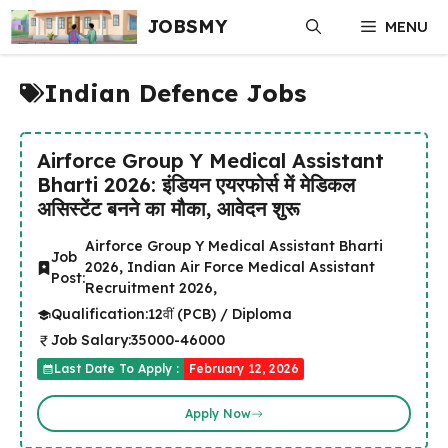
Skip
JOBSMY
MENU
to
content
Indian Defence Jobs
Airforce Group Y Medical Assistant
Bharti 2026: इंडियन एयरफोर्स में मेडिकल
असिस्टेंट बनने का मौका, आवेदन शुरू
Airforce Group Y Medical Assistant Bharti
Job
2026, Indian Air Force Medical Assistant
Post:
Recruitment 2026,
Qualification:
12वीं (PCB) / Diploma
Job Salary:
35000-46000
Last Date To Apply :
February 12, 2026
Apply Now