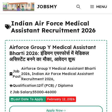
Skip
JOBSMY
MENU
to
content
Indian Air Force Medical
Assistant Recruitment 2026
Airforce Group Y Medical Assistant
Bharti 2026: इंडियन एयरफोर्स में मेडिकल
असिस्टेंट बनने का मौका, आवेदन शुरू
Airforce Group Y Medical Assistant Bharti
Job
2026, Indian Air Force Medical Assistant
Post:
Recruitment 2026,
Qualification:
12वीं (PCB) / Diploma
Job Salary:
35000-46000
Last Date To Apply :
February 12, 2026
Apply Now