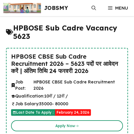
Skip
JOBSMY
MENU
to
content
HPBOSE Sub Cadre Vacancy
5623
HPBOSE CBSE Sub Cadre
Recruitment 2026 – 5623 पदों पर आवेदन
करें | अंतिम तिथि 24 फरवरी 2026
Job
HPBOSE CBSE Sub Cadre Recruitment
Post:
2026
Qualification:
10वीं / 12वीं /
Job Salary:
35000- 80000
Last Date To Apply :
February 24, 2026
Apply Now