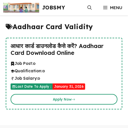
Skip
JOBSMY
MENU
to
content
Aadhaar Card Validity
आधार कार्ड डाउनलोड कैसे करें? Aadhaar
Card Download Online
Job Post:
o
Qualification:
o
Job Salary:
o
Last Date To Apply :
January 31, 2026
Apply Now